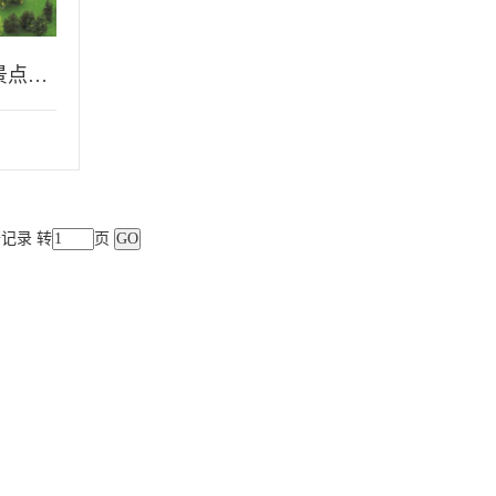
兰州沙盘公司制作旅游景点沙盘
条记录 转
页