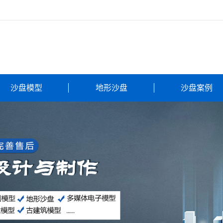
沙盘模型
地形沙盘
沙盘案例