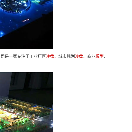
公司
是一家专注于工业厂区
沙盘
、城市规划
沙盘
、商业
模型
、