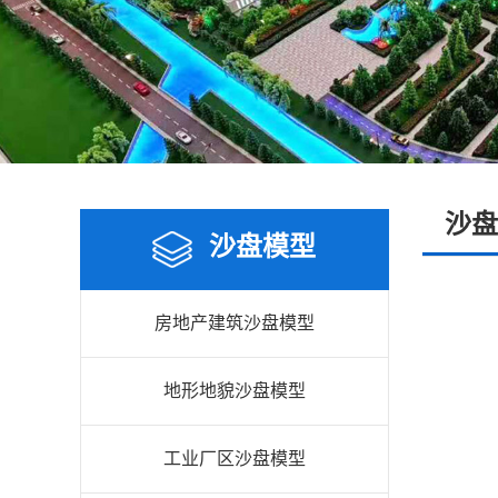
沙盘
沙盘模型
房地产建筑沙盘模型
地形地貌沙盘模型
工业厂区沙盘模型