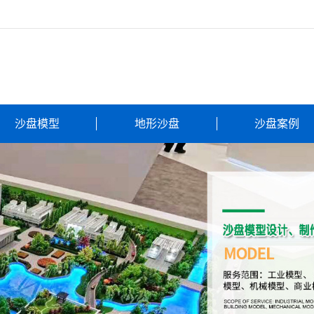
沙盘模型
地形沙盘
沙盘案例