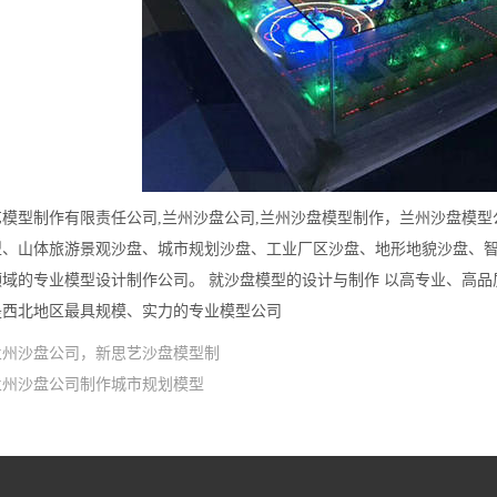
模型制作有限责任公司,兰州沙盘公司,兰州沙盘模型制作，兰州沙盘模型公司电
型、山体旅游景观沙盘、城市规划沙盘、工业厂区沙盘、地形地貌沙盘、
域的专业模型设计制作公司。 就沙盘模型的设计与制作 以高专业、高品
是西北地区最具规模、实力的专业模型公司
兰州沙盘公司，新思艺沙盘模型制
兰州沙盘公司制作城市规划模型